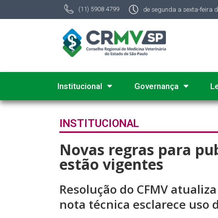
(11) 5908 4799
de segunda a sexta-feira 
Institucional
Governança
L
INSTITUCIONAL
Novas regras para pub
estão vigentes
Resolução do CFMV atualiza 
nota técnica esclarece uso 