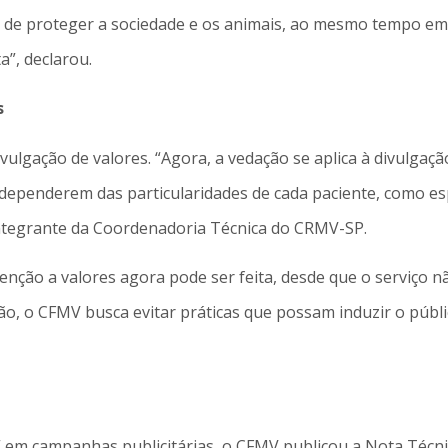
e proteger a sociedade e os animais, ao mesmo tempo em qu
”, declarou.
s
ulgação de valores. “Agora, a vedação se aplica à divulgaçã
 dependerem das particularidades de cada paciente, como espé
a integrante da Coordenadoria Técnica do CRMV-SP.
enção a valores agora pode ser feita, desde que o serviço 
ão, o CFMV busca evitar práticas que possam induzir o públi
” em campanhas publicitárias, o CFMV publicou a Nota Técn