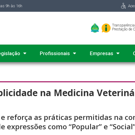
das 9h às 16h
Ace
Transparência
Prestação de 
egislação
Profissionais
Empresas
licidade na Medicina Veterinár
e reforça as práticas permitidas na co
de expressões como “Popular” e “Social