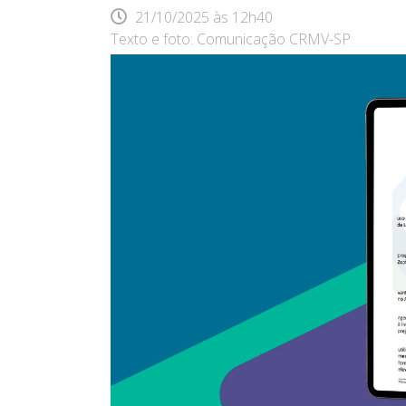
21/10/2025
às
12h40
Texto e foto: Comunicação CRMV-SP