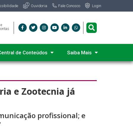
Fale Conosco
ssibilidade
Ouvidoria
Login
 e
Contas
Central de Conteúdos
Saiba Mais
ia e Zootecnia já
municação profissional; e
”