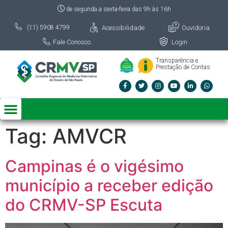
de segunda a sexta-feira das 9h às 16h
Acessibilidade
Ouvidoria
(11) 5908 4799
Fale Conosco
Login
Transparência e
Prestação de Contas
Tag:
AMVCR
Campinas é o vigésimo
município a receber edição
do CRMV-SP Escuta