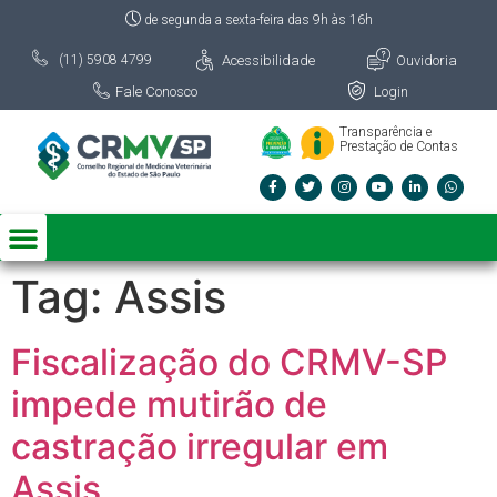
de segunda a sexta-feira das 9h às 16h
Acessibilidade
Ouvidoria
(11) 5908 4799
Fale Conosco
Login
Transparência e
Prestação de Contas
Tag:
Assis
Fiscalização do CRMV-SP
impede mutirão de
castração irregular em
Assis