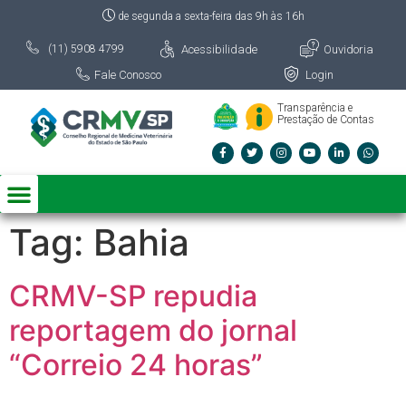
de segunda a sexta-feira das 9h às 16h
Acessibilidade
Ouvidoria
(11) 5908 4799
Fale Conosco
Login
Transparência e
Prestação de Contas
Tag:
Bahia
CRMV-SP repudia
reportagem do jornal
“Correio 24 horas”