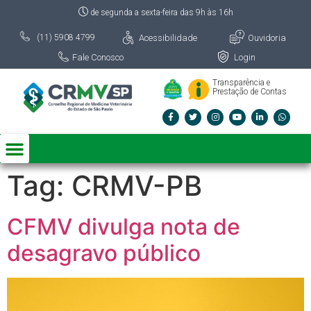
de segunda a sexta-feira das 9h às 16h
Acessibilidade
Ouvidoria
(11) 5908 4799
Fale Conosco
Login
Transparência e
Prestação de Contas
Tag:
CRMV-PB
CFMV divulga nota de
desagravo público