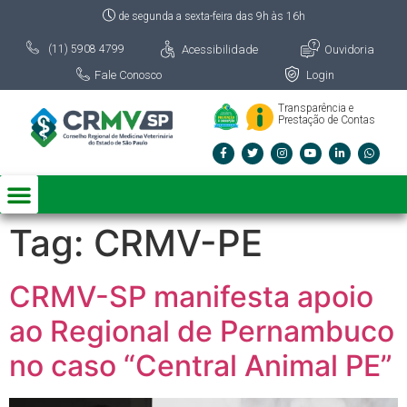
de segunda a sexta-feira das 9h às 16h
Acessibilidade
Ouvidoria
(11) 5908 4799
Fale Conosco
Login
Transparência e
Prestação de Contas
Tag:
CRMV-PE
CRMV-SP manifesta apoio
ao Regional de Pernambuco
no caso “Central Animal PE”