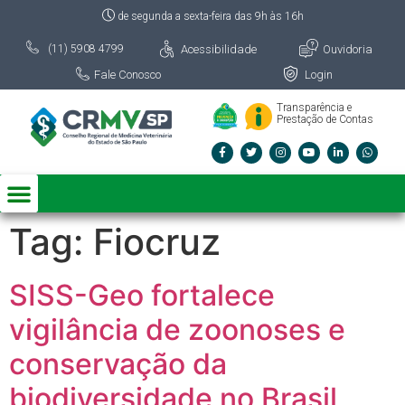
de segunda a sexta-feira das 9h às 16h
Acessibilidade
Ouvidoria
(11) 5908 4799
Fale Conosco
Login
Transparência e
Prestação de Contas
Tag:
Fiocruz
SISS-Geo fortalece
vigilância de zoonoses e
conservação da
biodiversidade no Brasil