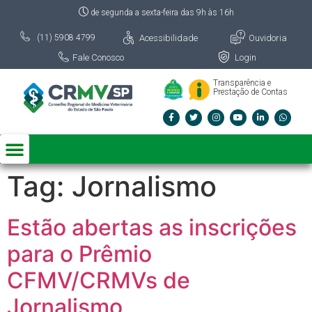
de segunda a sexta-feira das 9h às 16h
Acessibilidade
Ouvidoria
(11) 5908 4799
Fale Conosco
Login
Transparência e
Prestação de Contas
Tag:
Jornalismo
Estão abertas as inscrições
para o Prêmio
CFMV/CRMVs de
Jornalismo