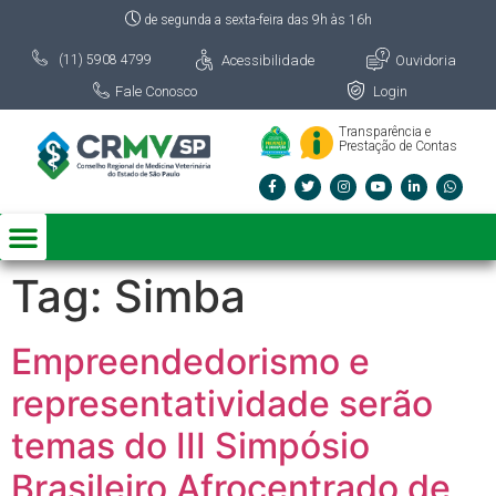
de segunda a sexta-feira das 9h às 16h
Acessibilidade
Ouvidoria
(11) 5908 4799
Fale Conosco
Login
Transparência e
Prestação de Contas
Tag:
Simba
Empreendedorismo e
representatividade serão
temas do III Simpósio
Brasileiro Afrocentrado de