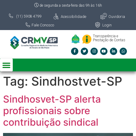
de segunda a sexta-feira das 9h às 16h
Acessibilidade
Ouvidoria
(11) 5908 4799
Fale Conosco
Login
Transparência e
Prestação de Contas
Tag:
Sindhostvet-SP
Sindhosvet-SP alerta
profissionais sobre
contribuição sindical