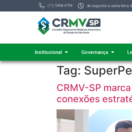
(11) 5908 4799
de segunda a sexta-feira 
Institucional
Governança
L
Tag:
SuperPe
CRMV-SP marca p
conexões estrat