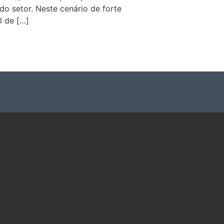
o setor. Neste cenário de forte
l de […]