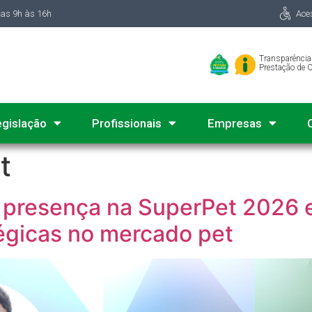
das 9h às 16h
Ace
Transparência
Prestação de 
egislação
Profissionais
Empresas
t
resença na SuperPet 2026 e
égicas no mercado pet