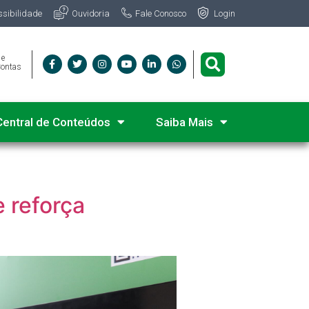
Fale Conosco
ssibilidade
Ouvidoria
Login
 e
Contas
Central de Conteúdos
Saiba Mais
 reforça