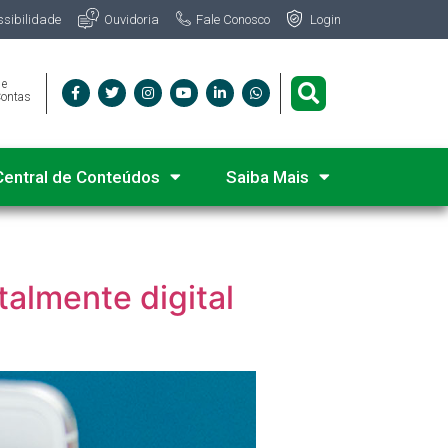
Fale Conosco
ssibilidade
Ouvidoria
Login
 e
Contas
Central de Conteúdos
Saiba Mais
almente digital