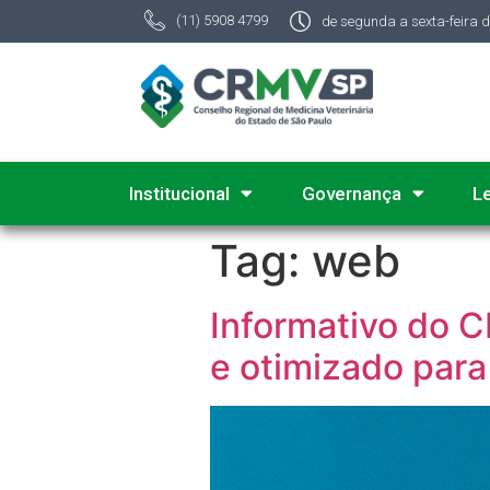
(11) 5908 4799
de segunda a sexta-feira 
Institucional
Governança
L
Tag:
web
Informativo do C
e otimizado para