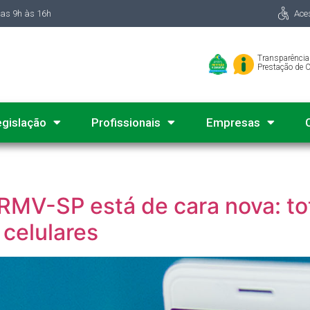
das 9h às 16h
Ace
Transparência
Prestação de 
egislação
Profissionais
Empresas
RMV-SP está de cara nova: tot
 celulares