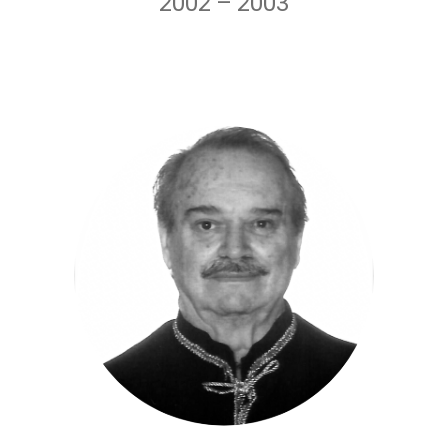
2002
–
2003