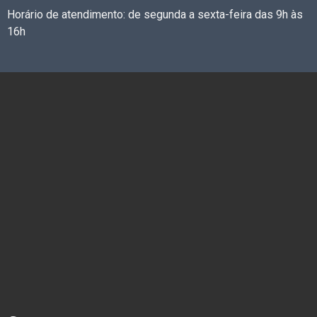
Horário de atendimento: de segunda a sexta-feira das 9h às
16h