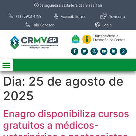
de segunda a sexta-feira das 9h às 16h
Acessibilidade
Ouvidoria
(11) 5908 4799
Fale Conosco
Login
Transparência e
Prestação de Contas
Dia:
25 de agosto de
2025
Enagro disponibiliza cursos
gratuitos a médicos-