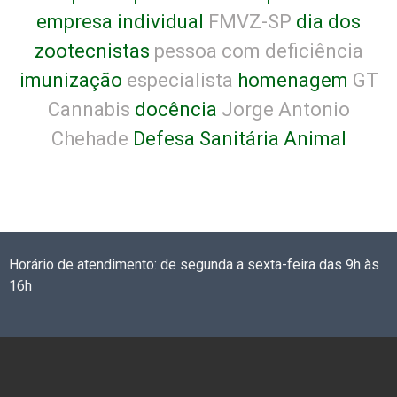
empresa individual
FMVZ-SP
dia dos
zootecnistas
pessoa com deficiência
imunização
especialista
homenagem
GT
Cannabis
docência
Jorge Antonio
Chehade
Defesa Sanitária Animal
Horário de atendimento: de segunda a sexta-feira das 9h às
16h