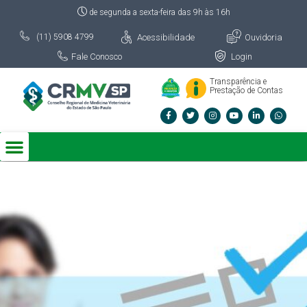
de segunda a sexta-feira das 9h às 16h
Acessibilidade
Ouvidoria
(11) 5908 4799
Fale Conosco
Login
Transparência e
Prestação de Contas