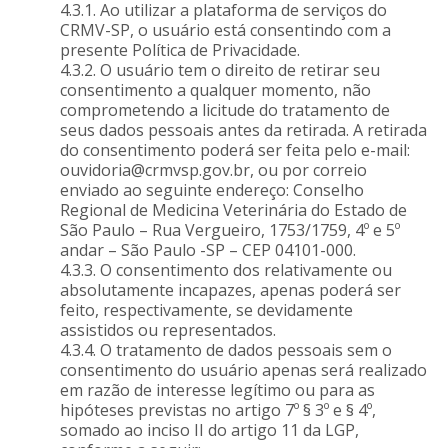
4.3.1. Ao utilizar a plataforma de serviços do
CRMV-SP, o usuário está consentindo com a
presente Política de Privacidade.
4.3.2. O usuário tem o direito de retirar seu
consentimento a qualquer momento, não
comprometendo a licitude do tratamento de
seus dados pessoais antes da retirada. A retirada
do consentimento poderá ser feita pelo e-mail:
ouvidoria@crmvsp.gov.br, ou por correio
enviado ao seguinte endereço: Conselho
Regional de Medicina Veterinária do Estado de
São Paulo – Rua Vergueiro, 1753/1759, 4º e 5º
andar – São Paulo -SP – CEP 04101-000.
4.3.3. O consentimento dos relativamente ou
absolutamente incapazes, apenas poderá ser
feito, respectivamente, se devidamente
assistidos ou representados.
4.3.4. O tratamento de dados pessoais sem o
consentimento do usuário apenas será realizado
em razão de interesse legítimo ou para as
hipóteses previstas no artigo 7º § 3º e § 4º,
somado ao inciso II do artigo 11 da LGP,