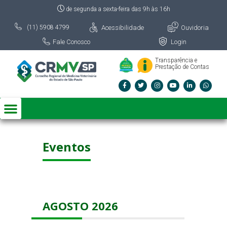
de segunda a sexta-feira das 9h às 16h
Acessibilidade
Ouvidoria
(11) 5908 4799
Fale Conosco
Login
Transparência e
Prestação de Contas
Eventos
AGOSTO 2026