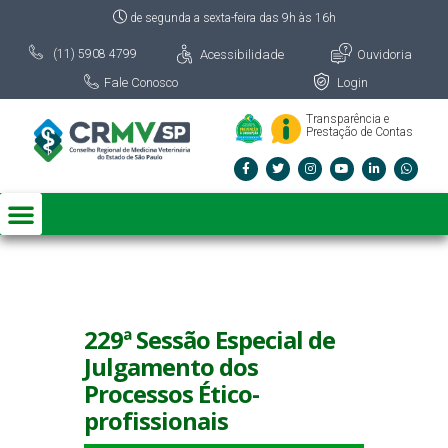
de segunda a sexta-feira das 9h às 16h
Acessibilidade
Ouvidoria
(11) 5908 4799
Fale Conosco
Login
Transparência e
Prestação de Contas
229ª Sessão Especial de
Julgamento dos
Processos Ético-
profissionais