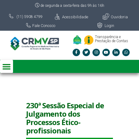
de segunda a sexta-feira das 9h às 16h
Acessibilidade
Ouvidoria
(11) 5908 4799
Fale Conosco
Login
Transparência e
Prestação de Contas
230ª Sessão Especial de
Julgamento dos
Processos Ético-
profissionais