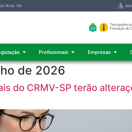
das 9h às 16h
Ace
Transparência
Prestação de 
egislação
Profissionais
Empresas
nho de 2026
ais do CRMV-SP terão alteraç