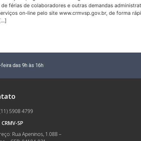
de férias de colaboradores e outras demandas administrat
 serviços on-line pelo site www.crmvsp.gov.br, de forma rá
[…]
-feira das 9h às 16h
tato
(11) 5908 4799
e CRMV-SP
eço: Rua Apeninos, 1.088 –