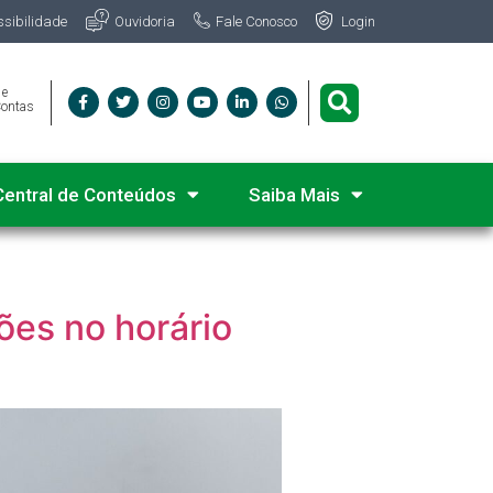
Fale Conosco
ssibilidade
Ouvidoria
Login
 e
Contas
Central de Conteúdos
Saiba Mais
ões no horário