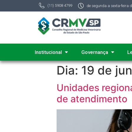
(11) 5908 4799
de segunda a sexta-feira 
Institucional
Governança
L
Dia:
19 de ju
Unidades region
de atendimento