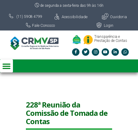
de segunda a sexta-feira das 9h às 16h
Acessibilidade
Ouvidoria
(11) 5908 4799
Fale Conosco
Login
Transparência e
Prestação de Contas
228ª Reunião da
Comissão de Tomada de
Contas