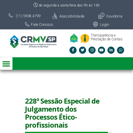
de segunda a sexta-feira das 9h às 16h
Acessibilidade
Ouvidoria
(11) 5908 4799
Fale Conosco
Login
Transparência e
Prestação de Contas
228ª Sessão Especial de
Julgamento dos
Processos Ético-
profissionais