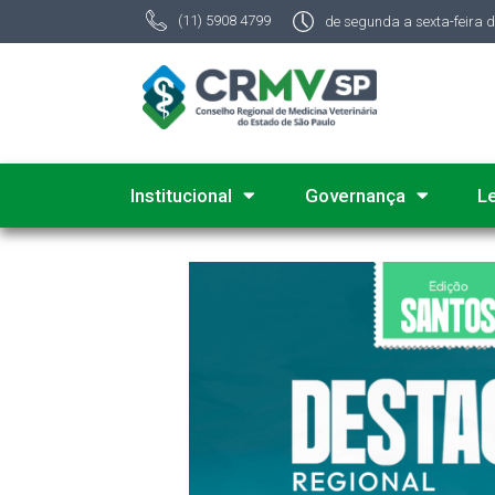
(11) 5908 4799
de segunda a sexta-feira 
Institucional
Governança
L