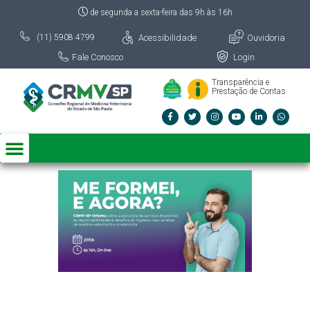
de segunda a sexta-feira das 9h às 16h
Acessibilidade
Ouvidoria
(11) 5908 4799
Fale Conosco
Login
Transparência e
Prestação de Contas