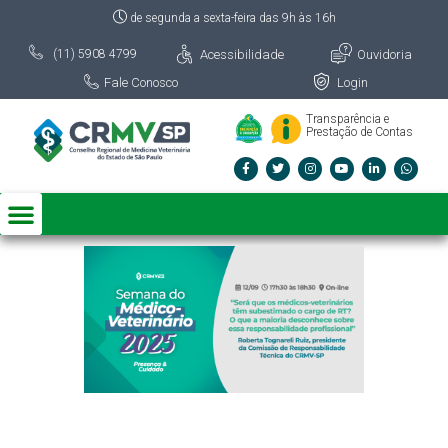
de segunda a sexta-feira das 9h às 16h
Acessibilidade
Ouvidoria
(11) 5908 4799
Fale Conosco
Login
Transparência e
Prestação de Contas