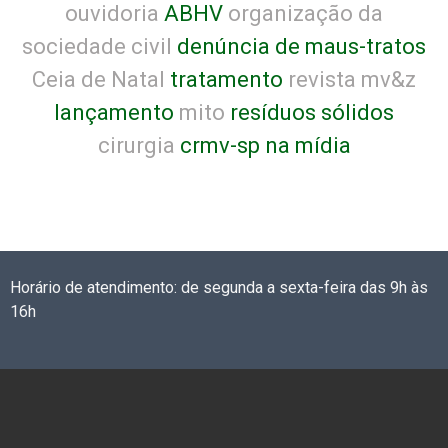
ouvidoria
ABHV
organização da
sociedade civil
denúncia de maus-tratos
Ceia de Natal
tratamento
revista mv&z
lançamento
mito
resíduos sólidos
cirurgia
crmv-sp na mídia
Horário de atendimento: de segunda a sexta-feira das 9h às
16h