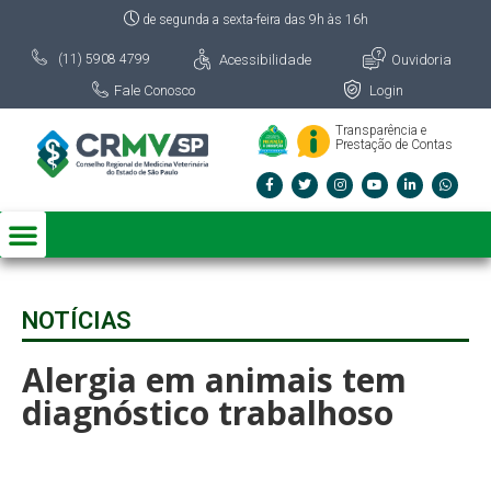
de segunda a sexta-feira das 9h às 16h
Acessibilidade
Ouvidoria
(11) 5908 4799
Fale Conosco
Login
Transparência e
Prestação de Contas
NOTÍCIAS
Alergia em animais tem
diagnóstico trabalhoso