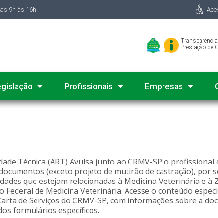
das 9h às 16h
Ace
Transparência
Prestação de 
egislação
Profissionais
Empresas
de Técnica (ART) Avulsa junto ao CRMV-SP o profissional 
ocumentos (exceto projeto de mutirão de castração), por s
ades que estejam relacionadas à Medicina Veterinária e à Zo
 Federal de Medicina Veterinária. Acesse o conteúdo espec
 Carta de Serviços do CRMV-SP, com informações sobre a d
os formulários específicos.