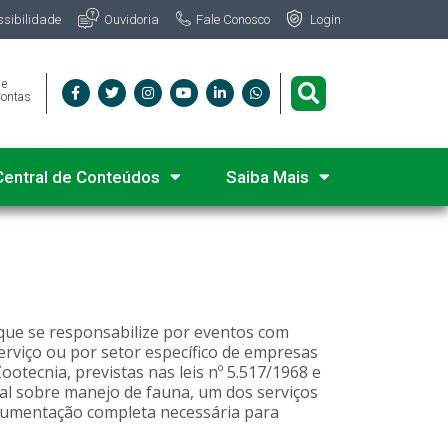
Fale Conosco
ssibilidade
Ouvidoria
Login
 e
Contas
Central de Conteúdos
Saiba Mais
que se responsabilize por eventos com
erviço ou por setor específico de empresas
otecnia, previstas nas leis nº 5.517/1968 e
ial sobre manejo de fauna, um dos serviços
ocumentação completa necessária para