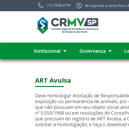
(11) 5908 4799
de segunda a sexta-feira 
Institucional
Governança
L
ART Avulsa
Deve homologar Anotação de Responsabilida
exposição ou permanência de animais, por d
que não possuam em seu objeto social ativid
nº 5.550/1968 ou em resoluções do Conselho
que precisam do registro de ART Avulsa, a
solicitar a homologação, e faça o
download
d