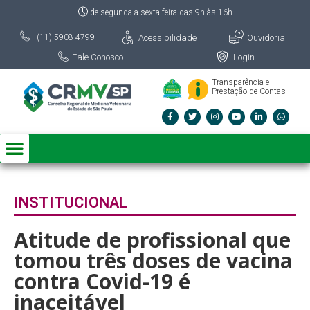
de segunda a sexta-feira das 9h às 16h
Acessibilidade
Ouvidoria
(11) 5908 4799
Fale Conosco
Login
Transparência e
Prestação de Contas
INSTITUCIONAL
Atitude de profissional que
tomou três doses de vacina
contra Covid-19 é
inaceitável