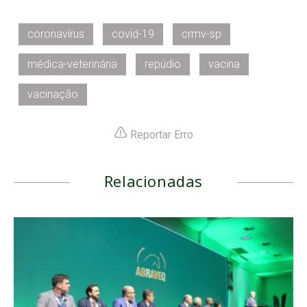
coronavírus
covid-19
crmv-sp
médica-veterinária
repúdio
vacina
vacinação
Reportar Erro
Relacionadas