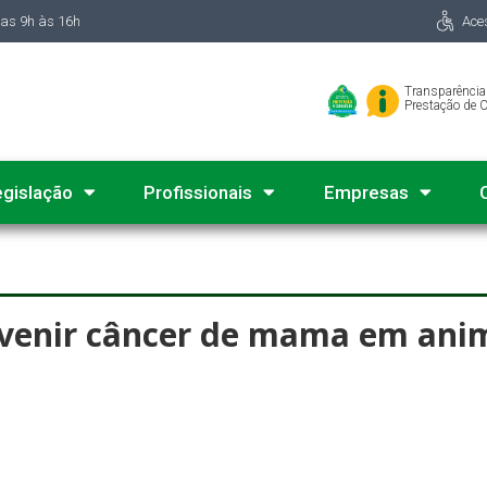
das 9h às 16h
Ace
Transparência
Prestação de 
egislação
Profissionais
Empresas
evenir câncer de mama em ani