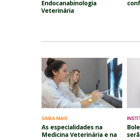
Endocanabinologia
conf
Veterinária
SAIBA MAIS
INST
As especialidades na
Bole
Medicina Veterinária e na
serã