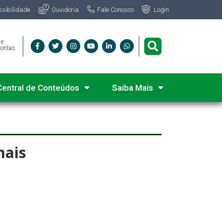
Fale Conosco
ssibilidade
Ouvidoria
Login
 e
Contas
Central de Conteúdos
Saiba Mais
mais