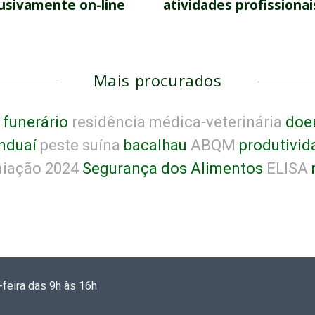
usivamente on-line
atividades profissionai
Mais procurados
 funerário
residência médica-veterinária
doen
nduaí
peste suína
bacalhau
ABQM
produtivid
iação 2024
Segurança dos Alimentos
ELISA
-feira das 9h às 16h