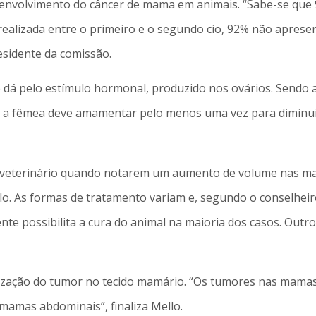
senvolvimento do câncer de mama em animais. “Sabe-se que 
 realizada entre o primeiro e o segundo cio, 92% não apres
esidente da comissão.
e dá pelo estímulo hormonal, produzido nos ovários. Sendo 
, a fêmea deve amamentar pelo menos uma vez para diminuir
-veterinário quando notarem um aumento de volume nas ma
lo. As formas de tratamento variam e, segundo o conselheir
nte possibilita a cura do animal na maioria dos casos. Outr
alização do tumor no tecido mamário. “Os tumores nas mamas
amas abdominais”, finaliza Mello.