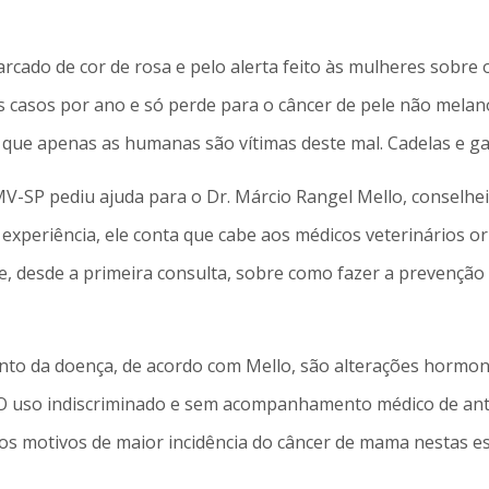
cado de cor de rosa e pelo alerta feito às mulheres sobre
os casos por ano e só perde para o câncer de pele não mela
 que apenas as humanas são vítimas deste mal. Cadelas e 
V-SP pediu ajuda para o Dr. Márcio Rangel Mello, conselhei
xperiência, ele conta que cabe aos médicos veterinários or
ote, desde a primeira consulta, sobre como fazer a prevençã
nto da doença, de acordo com Mello, são alterações hormona
O uso indiscriminado e sem acompanhamento médico de anti
s motivos de maior incidência do câncer de mama nestas esp