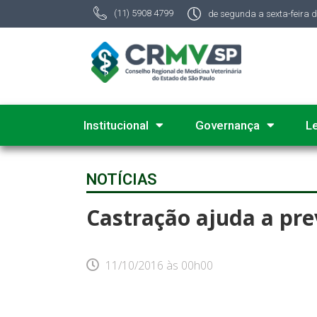
(11) 5908 4799
de segunda a sexta-feira 
Institucional
Governança
L
NOTÍCIAS
Castração ajuda a pr
11/10/2016
às
00h00