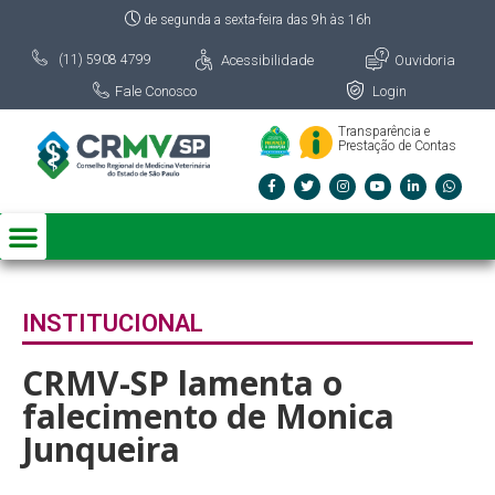
de segunda a sexta-feira das 9h às 16h
Acessibilidade
Ouvidoria
(11) 5908 4799
Fale Conosco
Login
Transparência e
Prestação de Contas
INSTITUCIONAL
CRMV-SP lamenta o
falecimento de Monica
Junqueira