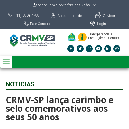
de segunda a sexta-feira das 9h às 16h
Acessibilidade
Ouvidoria
(11) 5908 4799
Fale Conosco
Login
Transparência e
Prestação de Contas
NOTÍCIAS
CRMV-SP lança carimbo e
selo comemorativos aos
seus 50 anos