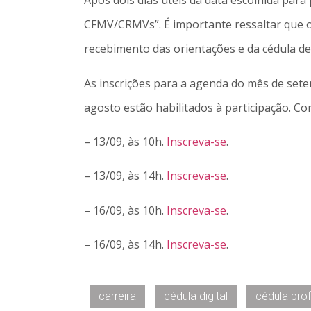
Após dois dias úteis da data escolhida para 
CFMV/CRMVs”. É importante ressaltar que o 
recebimento das orientações e da cédula de 
As inscrições para a agenda do mês de setem
agosto estão habilitados à participação. Conf
– 13/09, às 10h.
Inscreva-se
.
– 13/09, às 14h.
Inscreva-se
.
– 16/09, às 10h.
Inscreva-se
.
– 16/09, às 14h.
Inscreva-se
.
carreira
cédula digital
cédula prof