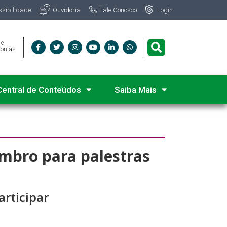
Fale Conosco
ssibilidade
Ouvidoria
Login
 e
Contas
Central de Conteúdos
Saiba Mais
mbro para palestras
articipar