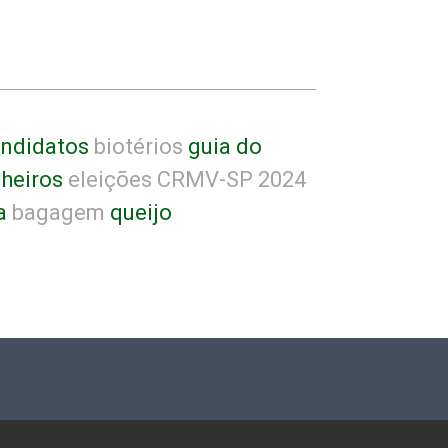
ndidatos
biotérios
guia do
heiros
eleições CRMV-SP 2024
a
bagagem
queijo