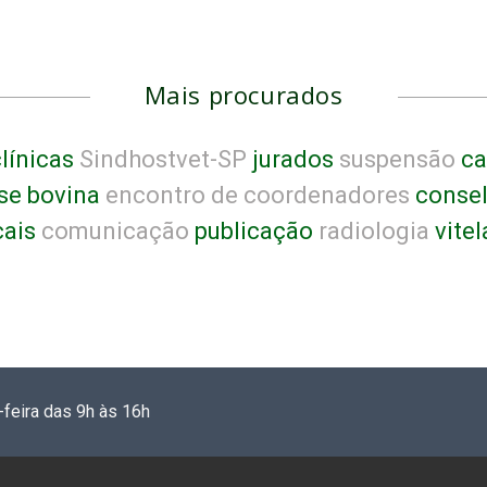
Mais procurados
línicas
Sindhostvet-SP
jurados
suspensão
ca
se bovina
encontro de coordenadores
consel
cais
comunicação
publicação
radiologia
vitel
-feira das 9h às 16h