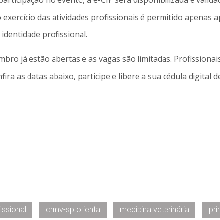
participação no evento, a e-CIP será disponibilizada e valida
exercício das atividades profissionais é permitido apenas 
identidade profissional.
bro já estão abertas e as vagas são limitadas. Profissionai
ira as datas abaixo, participe e libere a sua cédula digital d
issional
crmv-sp orienta
medicina veterinária
pri