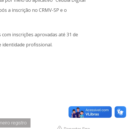
da por meio do aplicativo “Cédula Digital
após a inscrição no CRMV-SP e o
s com inscrições aprovadas até 31 de
e identidade profissional.
meiro registro