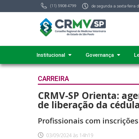
(11) 5908 4799
de segunda a sexta-feira 
Institucional
Governança
L
CARREIRA
CRMV-SP Orienta: age
de liberação da cédula
Profissionais com inscriçõe
03/09/2024
às
14h19