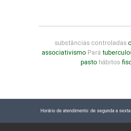
substâncias controladas
c
associativismo
Pará
tuberculo
pasto
hábitos
fis
Horário de atendimento: de segunda a sexta