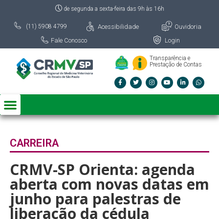
de segunda a sexta-feira das 9h às 16h
Acessibilidade
Ouvidoria
(11) 5908 4799
Fale Conosco
Login
Transparência e
Prestação de Contas
CARREIRA
CRMV-SP Orienta: agenda
aberta com novas datas em
junho para palestras de
liberação da cédula