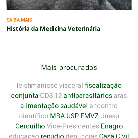
SAIBA MAIS
História da Medicina Veterinária
Mais procurados
leishmaniose visceral
fiscalização
conjunta
ODS 12
antiparasitários
aras
alimentação saudável
encontro
científico
MBA USP FMVZ
Unesp
Cerquilho
Vice-Presidentes
Enagro
educação
repúdio
denúncias
Casa Civil