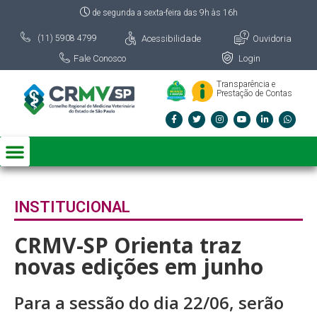
de segunda a sexta-feira das 9h às 16h
Acessibilidade
Ouvidoria
(11) 5908 4799
Fale Conosco
Login
Transparência e
Prestação de Contas
INSTITUCIONAL
CRMV-SP Orienta traz
novas edições em junho
Para a sessão do dia 22/06, serão