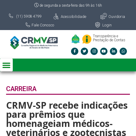
de segunda a sexta-feira das 9h às 16h
Acessibilidade
Ouvidoria
(11) 5908 4799
Fale Conosco
Login
Transparência e
Prestação de Contas
CARREIRA
CRMV-SP recebe indicações
para prêmios que
homenageiam médicos-
veterinários e zootecnistas