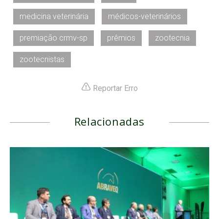
medicina veterinária
médicos-veterinários
premiação crmv-sp
prêmios
zootecnia
zootecnistas
Reportar Erro
Relacionadas