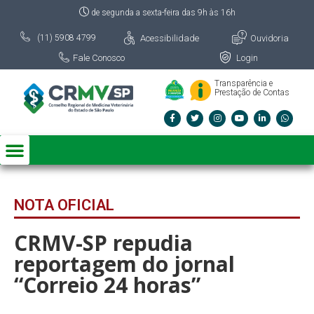
de segunda a sexta-feira das 9h às 16h
Acessibilidade
Ouvidoria
(11) 5908 4799
Fale Conosco
Login
Transparência e
Prestação de Contas
NOTA OFICIAL
CRMV-SP repudia
reportagem do jornal
“Correio 24 horas”