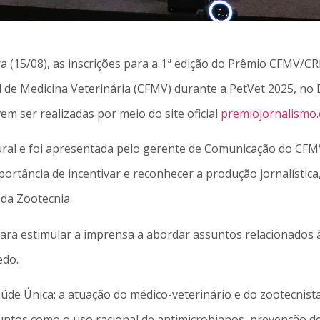
(15/08), as inscrições para a 1ª edição do Prêmio CFMV/CRMV
 de Medicina Veterinária (CFMV) durante a PetVet 2025, no 
em ser realizadas por meio do site oficial
premiojornalismo.
ltural e foi apresentada pelo gerente de Comunicação do C
portância de incentivar e reconhecer a produção jornalístic
 da Zootecnia.
ara estimular a imprensa a abordar assuntos relacionados 
edo.
aúde Única: a atuação do médico-veterinário e do zootecnis
ntos como o uso racional de antimicrobianos, prevenção de