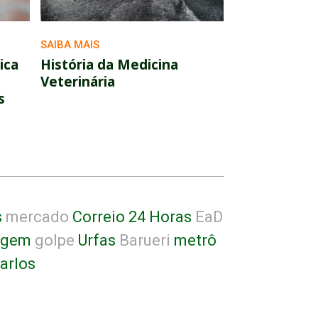
SAIBA MAIS
ica
História da Medicina
Veterinária
s
s
mercado
Correio 24 Horas
EaD
agem
golpe
Urfas
Barueri
metrô
arlos