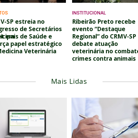
TOS
INSTITUCIONAL
V-SP estreia no
Ribeirão Preto recebe
resso de Secretários
evento “Destaque
et em
cipais de Saúde e
Regional” do CRMV-SP
rça papel estratégico
debate atuação
edicina Veterinária
veterinária no combat
crimes contra animais
Mais Lidas