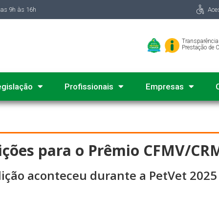
das 9h às 16h
Ace
Transparência
Prestação de 
egislação
Profissionais
Empresas
crições para o Prêmio CFMV/CR
ição aconteceu durante a PetVet 2025 