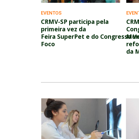
EVENTOS
EVEN
CRMV-SP participa pela
CRM
primeira vez da
Cong
Feira SuperPet e do Congresso V
Muni
Foco
refo
da M