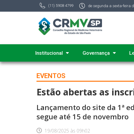
(11) 5908 4799
de segunda a sexta-feira 
Institucional
Governança
L
EVENTOS
Estão abertas as ins
Lançamento do site da 1ª ed
segue até 15 de novembro
19/08/2025
às
09h02