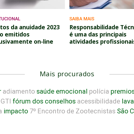
ITUCIONAL
SAIBA MAIS
tos da anuidade 2023
Responsabilidade Técn
o emitidos
é uma das principais
usivamente on-line
atividades profissionai
Mais procurados
r
adiamento
saúde emocional
polícia
premio
GTI
fórum dos conselhos
acessibilidade
lav
a
impacto
7º Encontro de Zootecnistas
São C