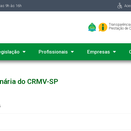
das 9h às 16h
Ace
Transparência
Prestação de 
egislação
Profissionais
Empresas
inária do CRMV-SP
s