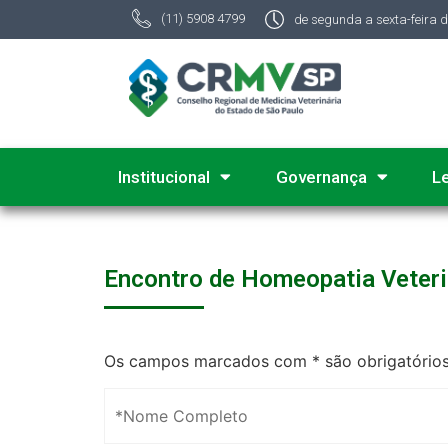
(11) 5908 4799
de segunda a sexta-feira 
Institucional
Governança
L
Encontro de Homeopatia Veter
Os campos marcados com * são obrigatório