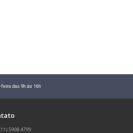
-feira das 9h às 16h
tato
(11) 5908 4799