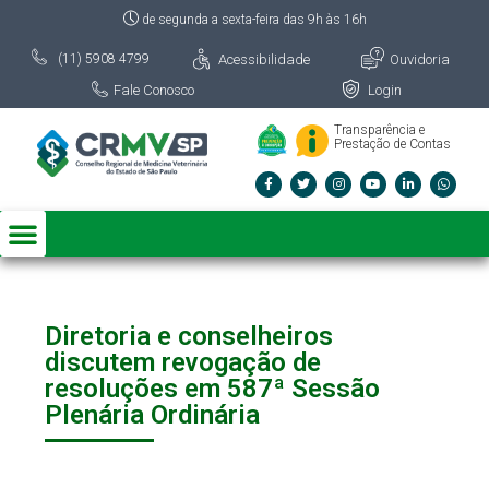
de segunda a sexta-feira das 9h às 16h
Acessibilidade
Ouvidoria
(11) 5908 4799
Fale Conosco
Login
Transparência e
Prestação de Contas
Diretoria e conselheiros
discutem revogação de
resoluções em 587ª Sessão
Plenária Ordinária