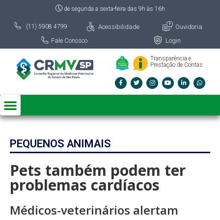
de segunda a sexta-feira das 9h às 16h
Acessibilidade
Ouvidoria
(11) 5908 4799
Fale Conosco
Login
Transparência e
Prestação de Contas
PEQUENOS ANIMAIS
Pets também podem ter
problemas cardíacos
Médicos-veterinários alertam