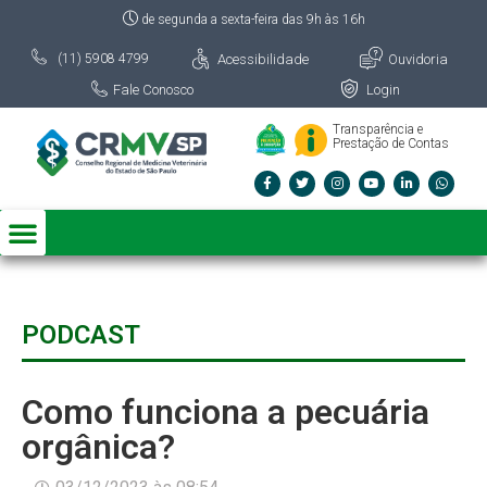
de segunda a sexta-feira das 9h às 16h
Acessibilidade
Ouvidoria
(11) 5908 4799
Fale Conosco
Login
Transparência e
Prestação de Contas
PODCAST
Como funciona a pecuária
orgânica?