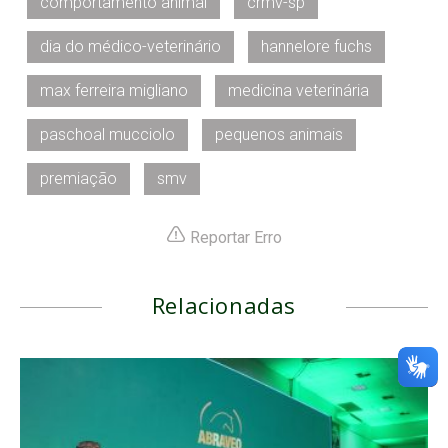
comportamento animal
crmv-sp
dia do médico-veterinário
hannelore fuchs
max ferreira migliano
medicina veterinária
paschoal mucciolo
pequenos animais
premiação
smv
Reportar Erro
Relacionadas