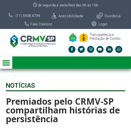
de segunda a sexta-feira das 9h às 16h
Acessibilidade
Ouvidoria
(11) 5908 4799
Fale Conosco
Login
Transparência e
Prestação de Contas
NOTÍCIAS
Premiados pelo CRMV-SP
compartilham histórias de
persistência