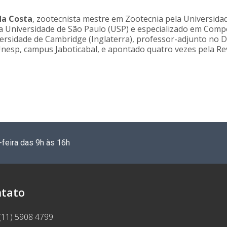
da Costa
, zootecnista mestre em Zootecnia pela Universidad
la Universidade de São Paulo (USP) e especializado em Com
rsidade de Cambridge (Inglaterra), professor-adjunto no 
 Unesp, campus Jaboticabal, e apontado quatro vezes pela R
-feira das 9h às 16h
tato
(11) 5908 4799