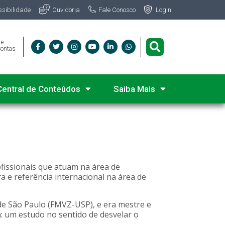
Fale Conosco
ssibilidade
Ouvidoria
Login
 e
Contas
Central de Conteúdos
Saiba Mais
fissionais que atuam na área de
ira e referência internacional na área de
de São Paulo (FMVZ-USP), e era mestre e
a: um estudo no sentido de desvelar o