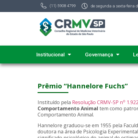
(11) 5908 4799
de segunda a sexta-feira 
Institucional
Governança
L
Prêmio “Hannelore Fuchs”
o
Instituído pela
Resolução CRMV-SP n
1.922
Comportamento Animal
tem como patron
Comportamento Animal.
Hannelore graduou-se em 1955 pela Faculda
doutora na área de Psicologia Experimental
significado psicológico do animal de estima