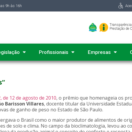
das 9h às 16h
Ace
Transparência
Prestação de 
egislação
Profissionais
Empresas
s”
, de 12 de agosto de 2010
, o prêmio que homenageia os pro
ão Barisson Villares
, docente titular da Universidade Estad
rovas de ganho de peso no Estado de São Paulo.
nxergava o Brasil como o maior produtor de alimentos de o
s de solo e clima. No campo da bioclimatologia, levou ao co
a área da produção animal o conceito do conforto e resposta