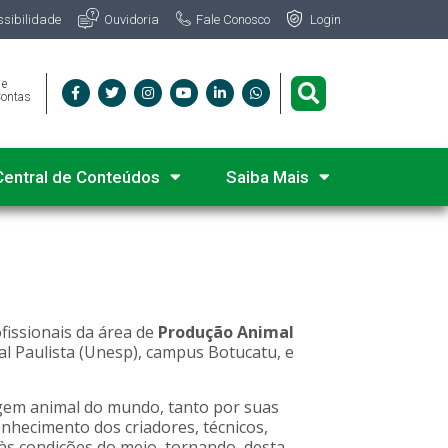
Fale Conosco
ssibilidade
Ouvidoria
Login
 e
Contas
Central de Conteúdos
Saiba Mais
fissionais da área de
Produção Animal
ual Paulista (Unesp), campus Botucatu, e
rigem animal do mundo, tanto por suas
nhecimento dos criadores, técnicos,
 às condições do meio, tornando, desta