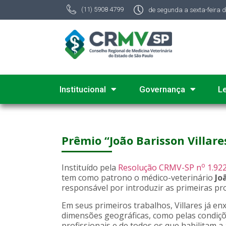
(11) 5908 4799
de segunda a sexta-feira 
Institucional
Governança
L
Prêmio “João Barisson Villare
o
Instituído pela
Resolução CRMV-SP n
1.922
tem como patrono o médico-veterinário
Jo
responsável por introduzir as primeiras p
Em seus primeiros trabalhos, Villares já e
dimensões geográficas, como pelas condiçõe
profissionais e de todos os que habilitam 