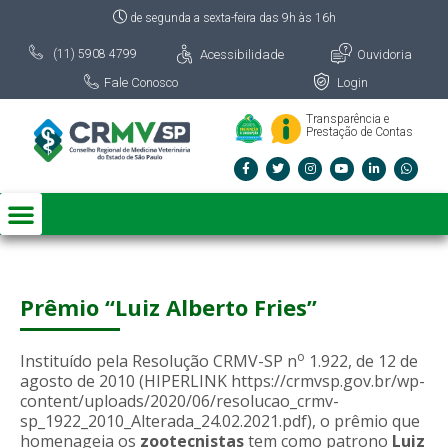
de segunda a sexta-feira das 9h às 16h
Acessibilidade
Ouvidoria
(11) 5908 4799
Fale Conosco
Login
Transparência e
Prestação de Contas
Prêmio “Luiz Alberto Fries”
o
Instituído pela Resolução CRMV-SP n
1.922, de 12 de
agosto de 2010 (HIPERLINK https://crmvsp.gov.br/wp-
content/uploads/2020/06/resolucao_crmv-
sp_1922_2010_Alterada_24.02.2021.pdf), o prêmio que
homenageia os
zootecnistas
tem como patrono
Luiz