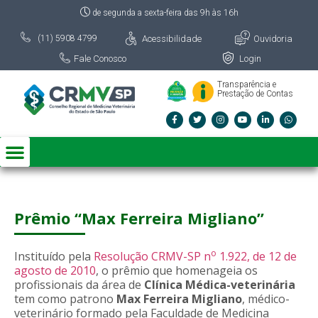
de segunda a sexta-feira das 9h às 16h
Acessibilidade
Ouvidoria
(11) 5908 4799
Fale Conosco
Login
Transparência e
Prestação de Contas
Prêmio “Max Ferreira Migliano”
o
Instituído pela
Resolução CRMV-SP n
1.922, de 12 de
agosto de 2010
, o prêmio que homenageia os
profissionais da área de
Clínica Médica-veterinária
tem como patrono
Max Ferreira Migliano
, médico-
veterinário formado pela Faculdade de Medicina