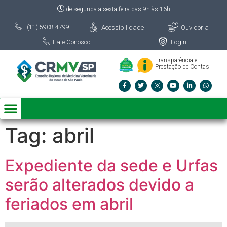
de segunda a sexta-feira das 9h às 16h
Acessibilidade
Ouvidoria
(11) 5908 4799
Fale Conosco
Login
Transparência e
Prestação de Contas
Tag:
abril
Expediente da sede e Urfas
serão alterados devido a
feriados em abril