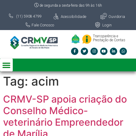
de segunda a sexta-feira das 9h às 16h
Acessibilidade
Ouvidoria
(11) 5908 4799
Fale Conosco
Login
Transparência e
Prestação de Contas
Tag:
acim
CRMV-SP apoia criação do
Conselho Médico-
veterinário Empreendedor
de Marília