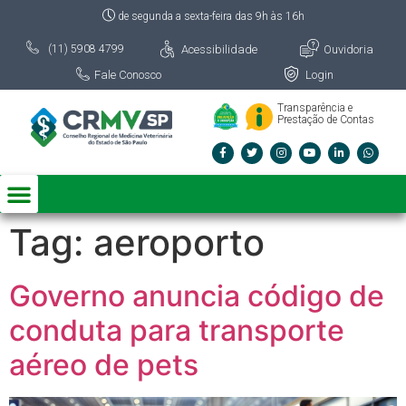
de segunda a sexta-feira das 9h às 16h
Acessibilidade
Ouvidoria
(11) 5908 4799
Fale Conosco
Login
Transparência e
Prestação de Contas
Tag:
aeroporto
Governo anuncia código de
conduta para transporte
aéreo de pets