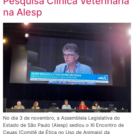
Pesquisa Clínica Veterinária
na Alesp
No dia 3 de novembro, a Assembleia Legislativa do
Estado de São Paulo (Alesp) sediou o XI Encontro de
Ceuas (Comitê de Ética no Uso de Animais) da