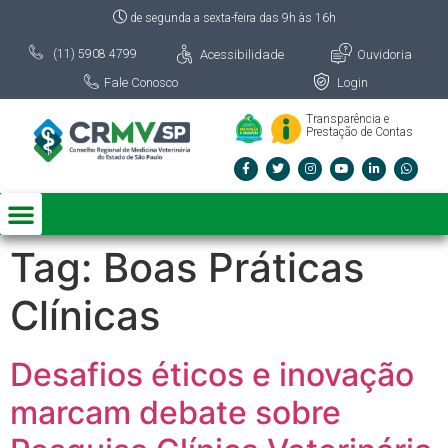
de segunda a sexta-feira das 9h às 16h
Acessibilidade
Ouvidoria
(11) 5908 4799
Fale Conosco
Login
Transparência e
Prestação de Contas
Tag:
Boas Práticas
Clínicas
Desafios éticos e inovação
marcam debate sobre